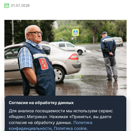
31.07.2026
Согласие на обработку данных
Как в Коврове ветераны ДНД охраняют
Для анализа посещаемости мы используем сервис
общественный порядок и почему
«Яндекс.Метрика». Нажимая «Принять», вы даете
молодёжь не идёт в дружину
согласие на обработку данных.
Политика
конфиденциальности
,
Политика cookie
.
31.07.2026