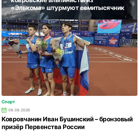
ковровские альпинисты из
«Элькома» штурмуют семитысячник
Спорт
06.08.2026
Ковровчанин Иван Бушинский – бронзовый
призёр Первенства России