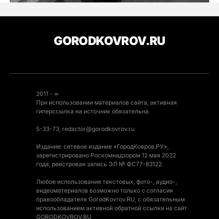
GORODKOVROV.RU
2011 - ∞
При использовании материалов сайта, активная
гиперссылка на источник обязательна.
5-33-73, redactor@gorodkovrov.ru
Издание: сетевое издание «ГородКовров.РУ»,
зарегистрировано Роскомнадзором 12 мая 2022
года, реестровая запись ЭЛ № ФС77-83122.
Любое использование текстовых, фото-, аудио-,
видеоматериалов возможно только с согласия
правообладателя GorodKovrov.RU, с обязательным
использованием активной обратной ссылки на сайт
GORODKOVROV.RU