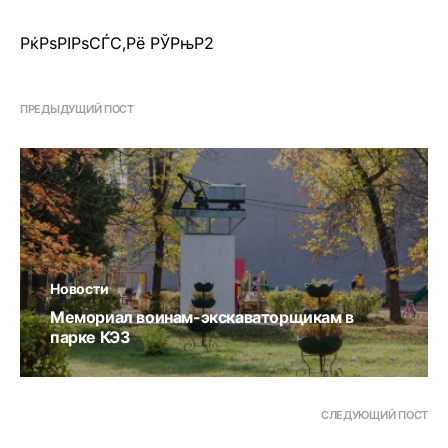
РќРѕРІРѕСЃС‚Рё РЎРњР2
ПРЕДЫДУЩИЙ ПОСТ
Новости
Мемориал воинам-экскаваторщикам в
парке КЭЗ
СЛЕДУЮЩИЙ ПОСТ