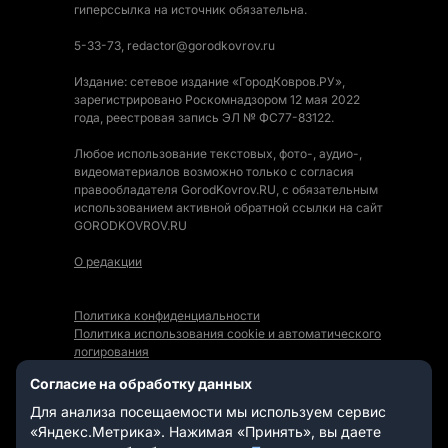
гиперссылка на источник обязательна.
5-33-73, redactor@gorodkovrov.ru
Издание: сетевое издание «ГородКовров.РУ»,
зарегистрировано Роскомнадзором 12 мая 2022
года, реестровая запись ЭЛ № ФС77-83122.
Любое использование текстовых, фото-, аудио-,
видеоматериалов возможно только с согласия
правообладателя GorodKovrov.RU, с обязательным
использованием активной обратной ссылки на сайт
GORODKOVROV.RU
О редакции
Политика конфиденциальности
Политика использования cookie и автоматического
логирования
Правила использования Контента
Согласие на обработку данных
Мы в социальных сетях:
Для анализа посещаемости мы используем сервис
«Яндекс.Метрика». Нажимая «Принять», вы даете