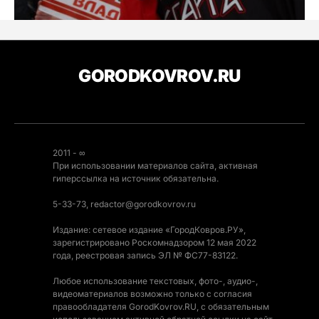
GORODKOVROV.RU
2011 - ∞
При использовании материалов сайта, активная
гиперссылка на источник обязательна.
5-33-73, redactor@gorodkovrov.ru
Издание: сетевое издание «ГородКовров.РУ»,
зарегистрировано Роскомнадзором 12 мая 2022
года, реестровая запись ЭЛ № ФС77-83122.
Любое использование текстовых, фото-, аудио-,
видеоматериалов возможно только с согласия
правообладателя GorodKovrov.RU, с обязательным