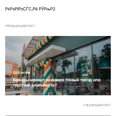
РќРѕРІРѕСЃС‚Рё РЎРњР2
ПРЕДЫДУЩИЙ ПОСТ
Обо всём
Бренды меняют названия. Новый тренд или
грустная реальность?
СЛЕДУЮЩИЙ ПОСТ