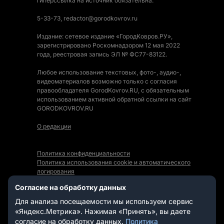
гиперссылка на источник обязательна.
5-33-73, redactor@gorodkovrov.ru
Издание: сетевое издание «ГородКовров.РУ»,
зарегистрировано Роскомнадзором 12 мая 2022
года, реестровая запись ЭЛ № ФС77-83122.
Любое использование текстовых, фото-, аудио-,
видеоматериалов возможно только с согласия
правообладателя GorodKovrov.RU, с обязательным
использованием активной обратной ссылки на сайт
GORODKOVROV.RU
О редакции
Политика конфиденциальности
Политика использования cookie и автоматического
логирования
Правила использования Контента
Согласие на обработку данных
Мы в социальных сетях:
Для анализа посещаемости мы используем сервис
«Яндекс.Метрика». Нажимая «Принять», вы даете
согласие на обработку данных.
Политика