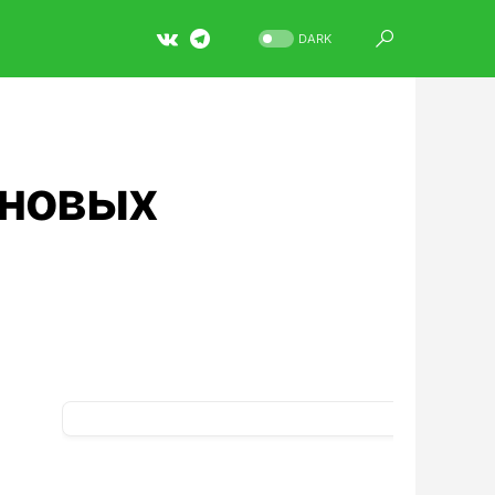
DARK
 новых