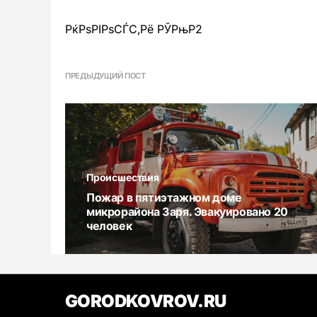
РќРѕРІРѕСЃС‚Рё РЎРњР2
ПРЕДЫДУЩИЙ ПОСТ
Происшествия
Пожар в пятиэтажном доме
микрорайона Заря. Эвакуировано 20
человек
GORODKOVROV.RU