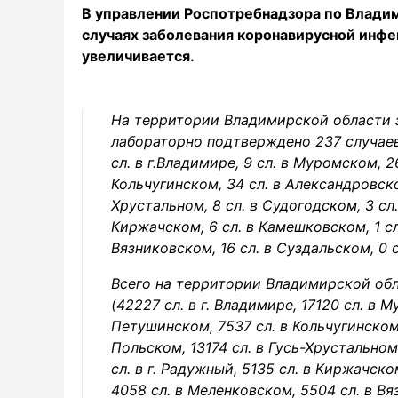
В управлении Роспотребнадзора по Влади
случаях заболевания коронавирусной инф
увеличивается.
На территории Владимирской области з
лабораторно подтверждено 237 случае
сл. в г.Владимире, 9 сл. в Муромском, 2
Кольчугинском, 34 сл. в Александровско
Хрустальном, 8 сл. в Судогодском, 3 сл. 
Киржачском, 6 сл. в Камешковском, 1 сл
Вязниковском, 16 сл. в Суздальском, 0 
Всего на территории Владимирской об
(42227 сл. в г. Владимире, 17120 сл. в 
Петушинском, 7537 сл. в Кольчугинском
Польском, 13174 сл. в Гусь-Хрустальном
сл. в г. Радужный, 5135 сл. в Киржачск
4058 сл. в Меленковском, 5504 сл. в Вяз