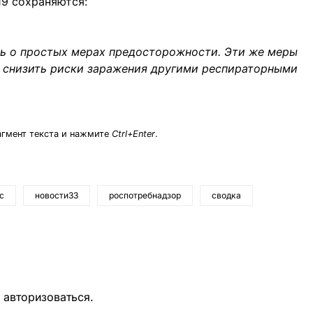
19 сохраняются:
ть о простых мерах предосторожности. Эти же меры
м снизить риски заражения другими респираторными
агмент текста и нажмите
Ctrl+Enter
.
с
новости33
роспотребнадзор
сводка
о
авторизоваться
.