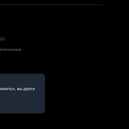
22.
обязательным
инять», вы даете