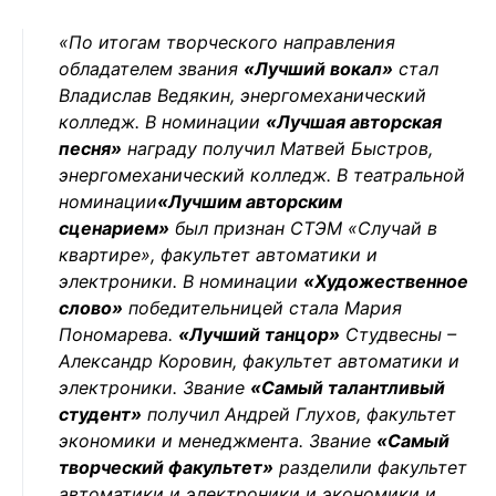
«По итогам творческого направления
обладателем звания
«Лучший вокал»
стал
Владислав Ведякин, энергомеханический
колледж. В номинации
«Лучшая авторская
песня»
награду получил Матвей Быстров,
энергомеханический колледж. В театральной
номинации
«Лучшим авторским
сценарием»
был признан СТЭМ «Случай в
квартире», факультет автоматики и
электроники. В номинации
«Художественное
слово»
победительницей стала Мария
Пономарева.
«Лучший танцор»
Студвесны –
Александр Коровин, факультет автоматики и
электроники. Звание
«Самый талантливый
студент»
получил Андрей Глухов, факультет
экономики и менеджмента. Звание
«Самый
творческий факультет»
разделили факультет
автоматики и электроники и экономики и