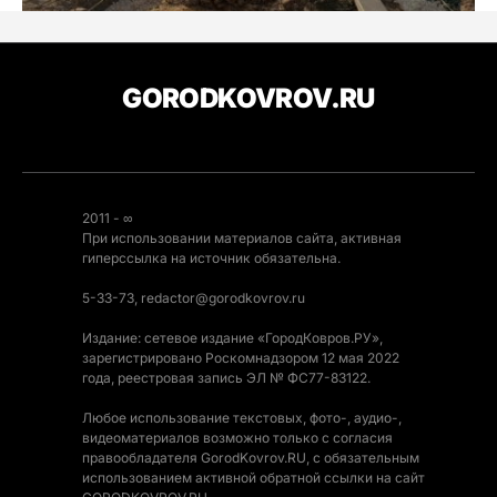
GORODKOVROV.RU
2011 - ∞
При использовании материалов сайта, активная
гиперссылка на источник обязательна.
5-33-73, redactor@gorodkovrov.ru
Издание: сетевое издание «ГородКовров.РУ»,
зарегистрировано Роскомнадзором 12 мая 2022
года, реестровая запись ЭЛ № ФС77-83122.
Любое использование текстовых, фото-, аудио-,
видеоматериалов возможно только с согласия
правообладателя GorodKovrov.RU, с обязательным
использованием активной обратной ссылки на сайт