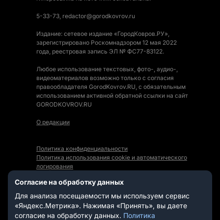
5-33-73, redactor@gorodkovrov.ru
Издание: сетевое издание «ГородКовров.РУ»,
зарегистрировано Роскомнадзором 12 мая 2022
года, реестровая запись ЭЛ № ФС77-83122.
Любое использование текстовых, фото-, аудио-,
видеоматериалов возможно только с согласия
правообладателя GorodKovrov.RU, с обязательным
использованием активной обратной ссылки на сайт
GORODKOVROV.RU
О редакции
Политика конфиденциальности
Политика использования cookie и автоматического
логирования
Правила использования Контента
Согласие на обработку данных
Мы в социальных сетях:
Для анализа посещаемости мы используем сервис
«Яндекс.Метрика». Нажимая «Принять», вы даете
согласие на обработку данных.
Политика