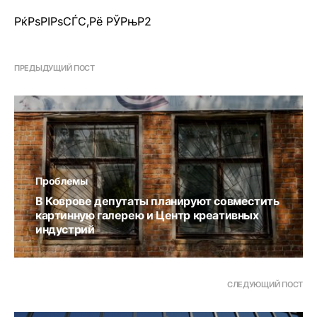
РќРѕРІРѕСЃС‚Рё РЎРњР2
ПРЕДЫДУЩИЙ ПОСТ
Проблемы
В Коврове депутаты планируют совместить
картинную галерею и Центр креативных
индустрий
СЛЕДУЮЩИЙ ПОСТ