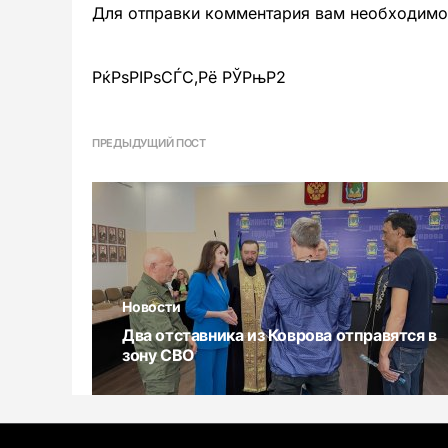
Для отправки комментария вам необходим
РќРѕРІРѕСЃС‚Рё РЎРњР2
ПРЕДЫДУЩИЙ ПОСТ
Новости
Два отставника из Коврова отправятся в
зону СВО