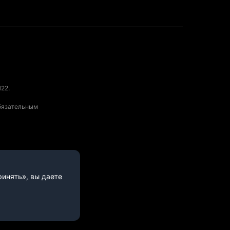
22.
обязательным
инять», вы даете