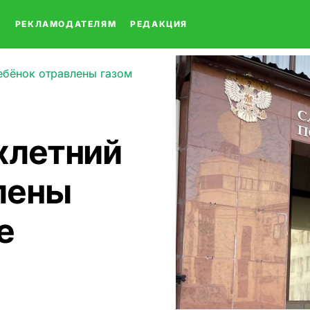
О
РЕКЛАМОДАТЕЛЯМ
РЕДАКЦИЯ
ебёнок отравлены газом
хлетний
лены
е