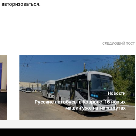
о
авторизоваться
.
СЛЕДУЮЩИЙ ПОСТ
Новости
Русские автобусы в Коврове. 16 новых
машин уже на маршрутах