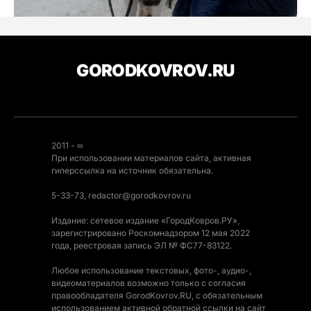
GORODKOVROV.RU
2011 - ∞
При использовании материалов сайта, активная
гиперссылка на источник обязательна.
5-33-73, redactor@gorodkovrov.ru
Издание: сетевое издание «ГородКовров.РУ»,
зарегистрировано Роскомнадзором 12 мая 2022
года, реестровая запись ЭЛ № ФС77-83122.
Любое использование текстовых, фото-, аудио-,
видеоматериалов возможно только с согласия
правообладателя GorodKovrov.RU, с обязательным
использованием активной обратной ссылки на сайт