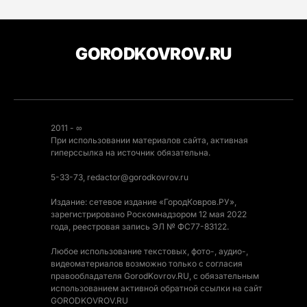
GORODKOVROV.RU
2011 - ∞
При использовании материалов сайта, активная
гиперссылка на источник обязательна.
5-33-73, redactor@gorodkovrov.ru
Издание: сетевое издание «ГородКовров.РУ»,
зарегистрировано Роскомнадзором 12 мая 2022
года, реестровая запись ЭЛ № ФС77-83122.
Любое использование текстовых, фото-, аудио-,
видеоматериалов возможно только с согласия
правообладателя GorodKovrov.RU, с обязательным
использованием активной обратной ссылки на сайт
GORODKOVROV.RU