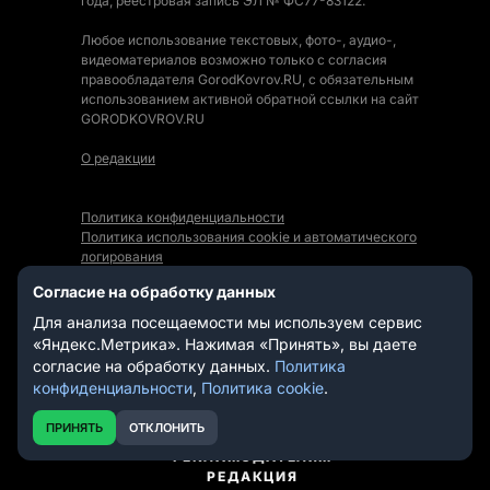
года, реестровая запись ЭЛ № ФС77-83122.
Любое использование текстовых, фото-, аудио-,
видеоматериалов возможно только с согласия
правообладателя GorodKovrov.RU, с обязательным
использованием активной обратной ссылки на сайт
GORODKOVROV.RU
О редакции
Политика конфиденциальности
Политика использования cookie и автоматического
логирования
Правила использования Контента
Согласие на обработку данных
Мы в социальных сетях:
Для анализа посещаемости мы используем сервис
«Яндекс.Метрика». Нажимая «Принять», вы даете
согласие на обработку данных.
Политика
конфиденциальности
,
Политика cookie
.
СТАТЬИ
НОВОСТИ
ПРИНЯТЬ
ОТКЛОНИТЬ
ВИДЕО
РЕКЛАМОДАТЕЛЯМ
РЕДАКЦИЯ