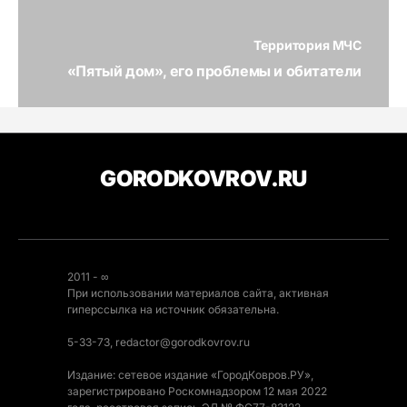
Территория МЧС
«Пятый дом», его проблемы и обитатели
GORODKOVROV.RU
2011 - ∞
При использовании материалов сайта, активная
гиперссылка на источник обязательна.
5-33-73, redactor@gorodkovrov.ru
Издание: сетевое издание «ГородКовров.РУ»,
зарегистрировано Роскомнадзором 12 мая 2022