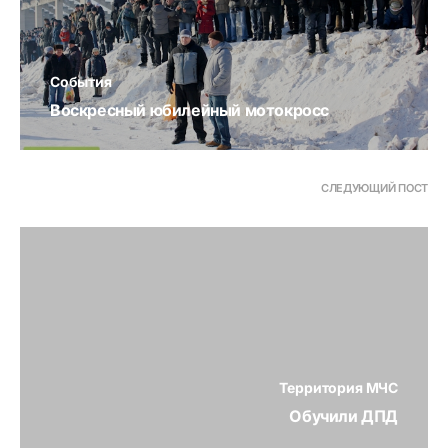
События
Воскресный юбилейный мотокросс
СЛЕДУЮЩИЙ ПОСТ
Территория МЧС
Обучили ДПД