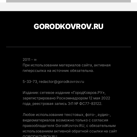
GORODKOVROV.RU
2011 - ∞
При использовании материалов сайта, активная
гиперссылка на источник обязательна.
5-33-73, redactor@gorodkovrov.ru
Издание: сетевое издание «ГородКовров.РУ»,
зарегистрировано Роскомнадзором 12 мая 2022
года, реестровая запись ЭЛ № ФС77-83122.
Любое использование текстовых, фото-, аудио-,
видеоматериалов возможно только с согласия
правообладателя GorodKovrov.RU, с обязательным
использованием активной обратной ссылки на сайт
GORODKOVROV.RU