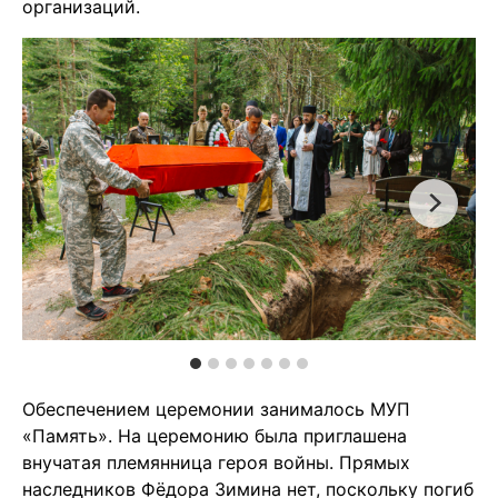
организаций.
Обеспечением церемонии занималось МУП
«Память». На церемонию была приглашена
внучатая племянница героя войны. Прямых
наследников Фёдора Зимина нет, поскольку погиб