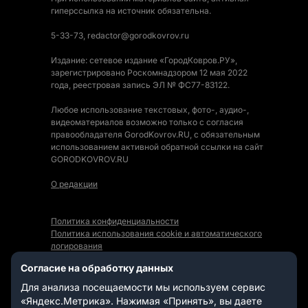
гиперссылка на источник обязательна.
5-33-73, redactor@gorodkovrov.ru
Издание: сетевое издание «ГородКовров.РУ»,
зарегистрировано Роскомнадзором 12 мая 2022
года, реестровая запись ЭЛ № ФС77-83122.
Любое использование текстовых, фото-, аудио-,
видеоматериалов возможно только с согласия
правообладателя GorodKovrov.RU, с обязательным
использованием активной обратной ссылки на сайт
GORODKOVROV.RU
О редакции
Политика конфиденциальности
Политика использования cookie и автоматического
логирования
Правила использования Контента
Согласие на обработку данных
Мы в социальных сетях:
Для анализа посещаемости мы используем сервис
«Яндекс.Метрика». Нажимая «Принять», вы даете