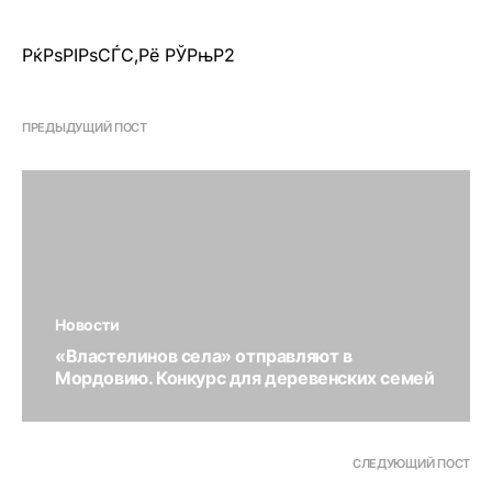
РќРѕРІРѕСЃС‚Рё РЎРњР2
ПРЕДЫДУЩИЙ ПОСТ
Новости
«Властелинов села» отправляют в
Мордовию. Конкурс для деревенских семей
СЛЕДУЮЩИЙ ПОСТ