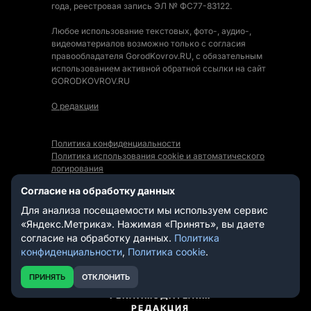
года, реестровая запись ЭЛ № ФС77-83122.
Любое использование текстовых, фото-, аудио-,
видеоматериалов возможно только с согласия
правообладателя GorodKovrov.RU, с обязательным
использованием активной обратной ссылки на сайт
GORODKOVROV.RU
О редакции
Политика конфиденциальности
Политика использования cookie и автоматического
логирования
Правила использования Контента
Согласие на обработку данных
Мы в социальных сетях:
Для анализа посещаемости мы используем сервис
«Яндекс.Метрика». Нажимая «Принять», вы даете
согласие на обработку данных.
Политика
конфиденциальности
,
Политика cookie
.
СТАТЬИ
НОВОСТИ
ПРИНЯТЬ
ОТКЛОНИТЬ
ВИДЕО
РЕКЛАМОДАТЕЛЯМ
РЕДАКЦИЯ