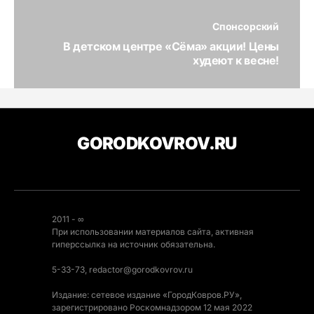
Спонсорский
В детском центре «Сёма» акции! Цены
худеют к весне!
GORODKOVROV.RU
2011 - ∞
При использовании материалов сайта, активная
гиперссылка на источник обязательна.
5-33-73, redactor@gorodkovrov.ru
Издание: сетевое издание «ГородКовров.РУ»,
зарегистрировано Роскомнадзором 12 мая 2022