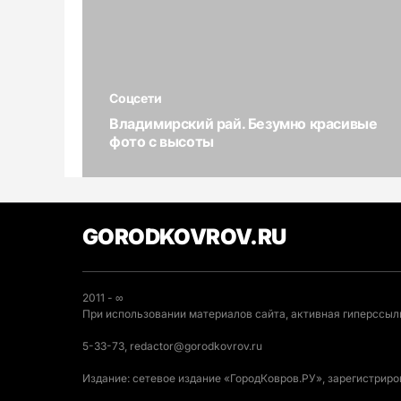
Соцсети
Владимирский рай. Безумно красивые
фото с высоты
GORODKOVROV.RU
2011 - ∞
При использовании материалов сайта, активная гиперссылк
5-33-73, redactor@gorodkovrov.ru
Издание: сетевое издание «ГородКовров.РУ», зарегистрир