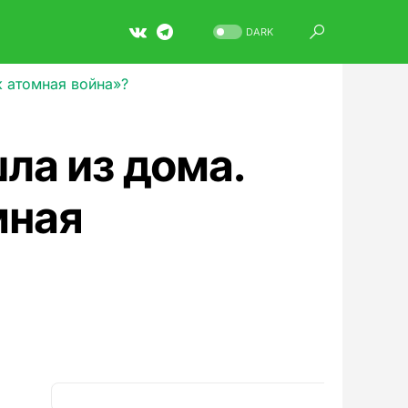
DARK
 атомная война»?
а из дома.
мная