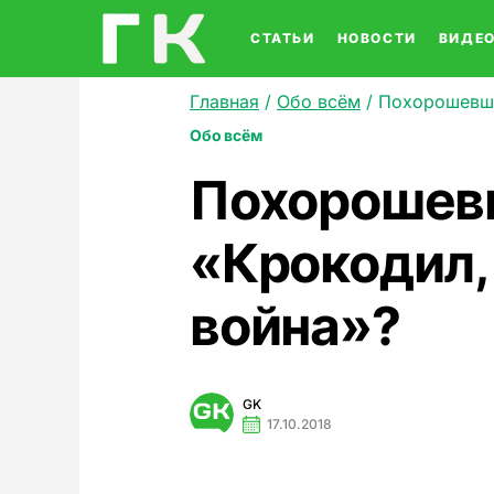
СТАТЬИ
НОВОСТИ
ВИДЕ
Главная
/
Обо всём
/
Похорошевша
Обо всём
Похорошевш
«Крокодил,
война»?
GK
17.10.2018