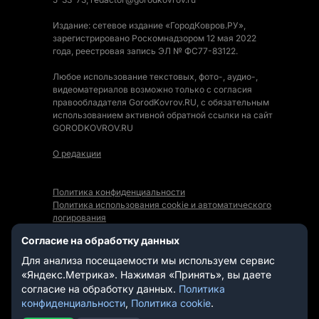
Издание: сетевое издание «ГородКовров.РУ»,
зарегистрировано Роскомнадзором 12 мая 2022
года, реестровая запись ЭЛ № ФС77-83122.
Любое использование текстовых, фото-, аудио-,
видеоматериалов возможно только с согласия
правообладателя GorodKovrov.RU, с обязательным
использованием активной обратной ссылки на сайт
GORODKOVROV.RU
О редакции
Политика конфиденциальности
Политика использования cookie и автоматического
логирования
Правила использования Контента
Согласие на обработку данных
Мы в социальных сетях:
Для анализа посещаемости мы используем сервис
«Яндекс.Метрика». Нажимая «Принять», вы даете
согласие на обработку данных.
Политика
конфиденциальности
,
Политика cookie
.
СТАТЬИ