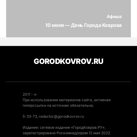
Афиша
10 июня — День Города Коврова
GORODKOVROV.RU
2011 - ∞
При использовании материалов сайта, активная
гиперссылка на источник обязательна.
5-33-73, redactor@gorodkovrov.ru
Издание: сетевое издание «ГородКовров.РУ»,
зарегистрировано Роскомнадзором 12 мая 2022