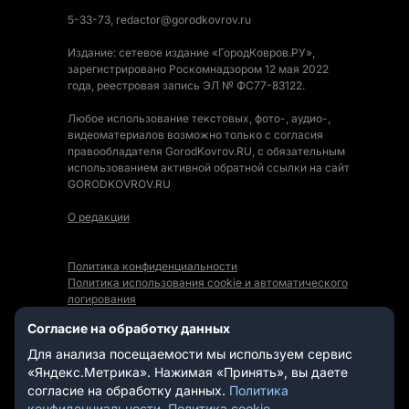
5-33-73, redactor@gorodkovrov.ru
Издание: сетевое издание «ГородКовров.РУ»,
зарегистрировано Роскомнадзором 12 мая 2022
года, реестровая запись ЭЛ № ФС77-83122.
Любое использование текстовых, фото-, аудио-,
видеоматериалов возможно только с согласия
правообладателя GorodKovrov.RU, с обязательным
использованием активной обратной ссылки на сайт
GORODKOVROV.RU
О редакции
Политика конфиденциальности
Политика использования cookie и автоматического
логирования
Правила использования Контента
Согласие на обработку данных
Мы в социальных сетях:
Для анализа посещаемости мы используем сервис
«Яндекс.Метрика». Нажимая «Принять», вы даете
согласие на обработку данных.
Политика
конфиденциальности
,
Политика cookie
.