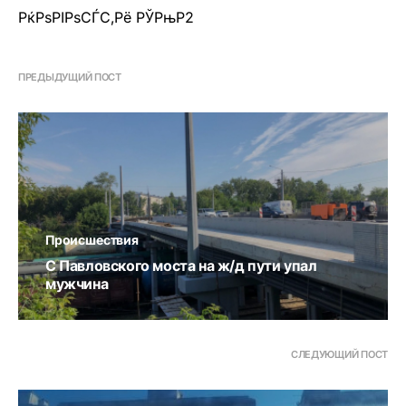
РќРѕРІРѕСЃС‚Рё РЎРњР2
ПРЕДЫДУЩИЙ ПОСТ
Происшествия
С Павловского моста на ж/д пути упал
мужчина
СЛЕДУЮЩИЙ ПОСТ