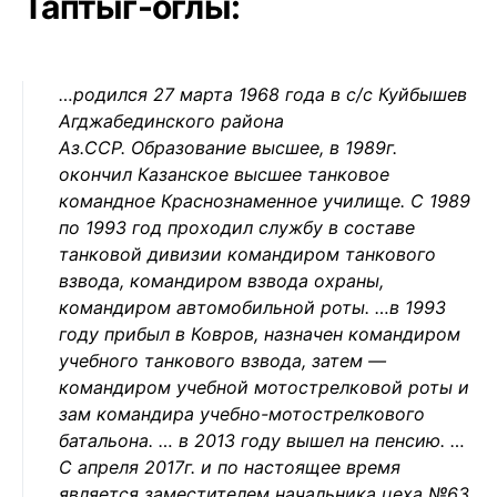
Таптыг-оглы:
…родился 27 марта 1968 года в с/с Куйбышев
Агджабединского района
Аз.ССР. Образование высшее, в 1989г.
окончил Казанское высшее танковое
командное Краснознаменное училище. С 1989
по 1993 год проходил службу в составе
танковой дивизии командиром танкового
взвода, командиром взвода охраны,
командиром автомобильной роты. …в 1993
году прибыл в Ковров, назначен командиром
учебного танкового взвода, затем —
командиром учебной мотострелковой роты и
зам командира учебно-мотострелкового
батальона. … в 2013 году вышел на пенсию. …
С апреля 2017г. и по настоящее время
является заместителем начальника цеха №63