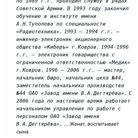
по 1989 г.г. проходил службу в рядах
Советской Армии.
В 1993 году закончил
обучение в институте имени
А.Н.Туполева по специальности
«Радиотехника».
1993 – 1994 г.г. –
инженер-электроник акционерного
общества «Киберъ» г.Ковров.
1994-1996
г.г. – электроник товарищества с
ограниченной ответственностью «Медик»
г.Ковров.
1996 – 2006 г.г. – мастер,
начальник бюро, начальник цеха №44,
заместитель начальника производства
№44 ОАО «Завод имени В.А.Дегтярёва».
С
2006 года по настоящее время работает
начальником управления по работе с
персоналом ОАО «Завод имени
… Женат, воспитывает
В.А.Дегтярёва».
сына.