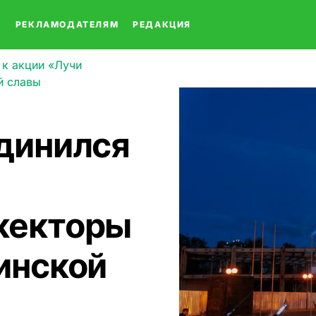
О
РЕКЛАМОДАТЕЛЯМ
РЕДАКЦИЯ
 к акции «Лучи
й славы
динился
жекторы
инской