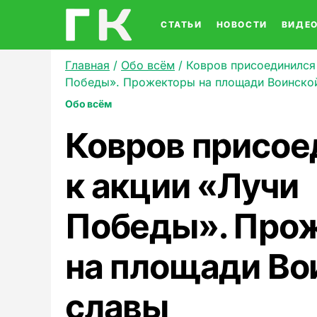
СТАТЬИ
НОВОСТИ
ВИДЕ
Главная
/
Обо всём
/
Ковров присоединился
Победы». Прожекторы на площади Воинско
Обо всём
Ковров присое
к акции «Лучи
Победы». Про
на площади Во
славы