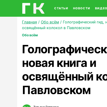
СТАТЬИ
НОВОСТИ
ВИДЕ
Главная
/
Обо всём
/
Голографический гид, 
освящённый колокол в Павловском
Обо всём
Голографическ
новая книга и
освящённый ко
Павловском
Татьяна Горянина