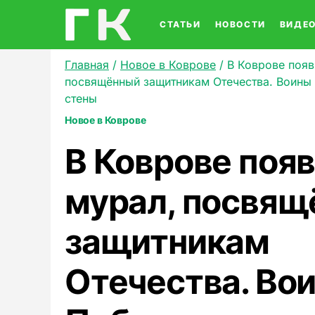
СТАТЬИ
НОВОСТИ
ВИДЕ
Главная
/
Новое в Коврове
/
В Коврове появ
посвящённый защитникам Отечества. Воины
стены
Новое в Коврове
В Коврове поя
мурал, посвя
защитникам
Отечества. Во