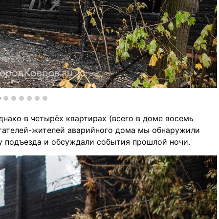
нако в четырёх квартирах (всего в доме восемь
итателей-жителей аварийного дома мы обнаружили
 у подъезда и обсуждали события прошлой ночи.