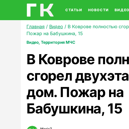
СТАТЬИ
НОВОСТИ
ВИДЕ
Главная
/
Видео
/
В Коврове полностью сго
Пожар на Бабушкина, 15
Видео
Территория МЧС
В Коврове пол
сгорел двухэт
дом. Пожар на
Бабушкина, 15
Maria7