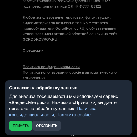
зарегистрировано Роскомнадзором 12 мая 2022
года, реестровая запись ЭЛ № ФС77-83122.
Любое использование текстовых, фото-, аудио-,
видеоматериалов возможно только с согласия
правообладателя GorodKovrov.RU, с обязательным
использованием активной обратной ссылки на сайт
GORODKOVROV.RU
О редакции
Политика конфиденциальности
Политика использования cookie и автоматического
логирования
Правила использования Контента
Согласие на обработку данных
Мы в социальных сетях:
Для анализа посещаемости мы используем сервис
«Яндекс.Метрика». Нажимая «Принять», вы даете
согласие на обработку данных.
Политика
конфиденциальности
,
Политика cookie
.
СТАТЬИ
НОВОСТИ
ПРИНЯТЬ
ОТКЛОНИТЬ
ВИДЕО
РЕКЛАМОДАТЕЛЯМ