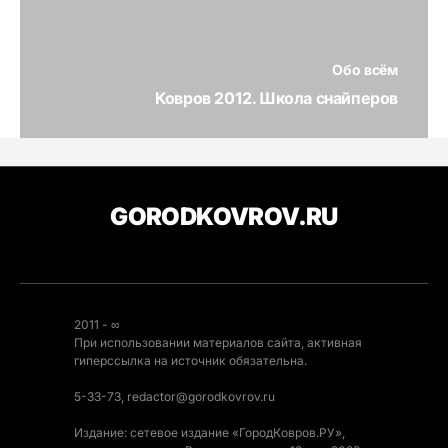
Обо всём
Ковров 2012. Школа снайперов
GORODKOVROV.RU
2011 - ∞
При использовании материалов сайта, активная
гиперссылка на источник обязательна.
5-33-73, redactor@gorodkovrov.ru
Издание: сетевое издание «ГородКовров.РУ»,