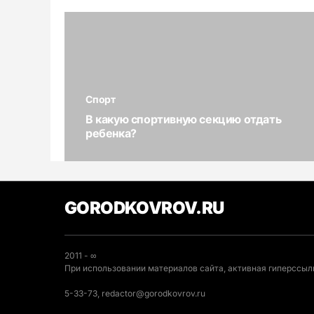
Спорт
В какую спортивную секцию отдать
ребенка?
GORODKOVROV.RU
2011 - ∞
При использовании материалов сайта, активная гиперссылк
5-33-73, redactor@gorodkovrov.ru