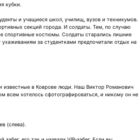
я кубки.
уденты и учащиеся школ, училищ, вузов и техникумов.
ртивных секций города. И солдаты. Тем, по случаю
ые спортивные костюмы. Солдаты старались лишние
у ухаживаниям за студентками предпочитали отдых на
и известные в Коврове люди. Наш Виктор Романович
ом всем хотелось сфотографироваться, и никому он не
в (слева).
забег, его так и назвали VIP-забег. Если вы