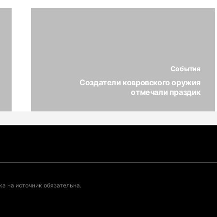
События
Создатели ковровского оружия
отмечали праздик
а на источник обязательна.