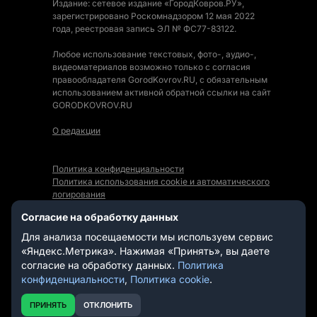
Издание: сетевое издание «ГородКовров.РУ»,
зарегистрировано Роскомнадзором 12 мая 2022
года, реестровая запись ЭЛ № ФС77-83122.
Любое использование текстовых, фото-, аудио-,
видеоматериалов возможно только с согласия
правообладателя GorodKovrov.RU, с обязательным
использованием активной обратной ссылки на сайт
GORODKOVROV.RU
О редакции
Политика конфиденциальности
Политика использования cookie и автоматического
логирования
Правила использования Контента
Согласие на обработку данных
Мы в социальных сетях:
Для анализа посещаемости мы используем сервис
«Яндекс.Метрика». Нажимая «Принять», вы даете
согласие на обработку данных.
Политика
конфиденциальности
,
Политика cookie
.
СТАТЬИ
НОВОСТИ
ПРИНЯТЬ
ОТКЛОНИТЬ
ВИДЕО