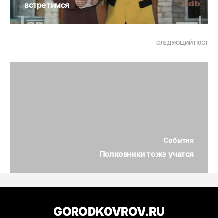
встретимся
СЛЕДУЮЩИЙ ПОСТ
События
Полковники тоже учатся
GORODKOVROV.RU