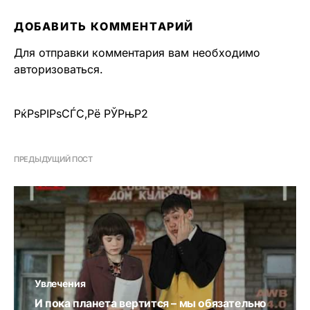
ДОБАВИТЬ КОММЕНТАРИЙ
Для отправки комментария вам необходимо
авторизоваться
.
РќРѕРІРѕСЃС‚Рё РЎРњР2
ПРЕДЫДУЩИЙ ПОСТ
Увлечения
И пока планета вертится – мы обязательно