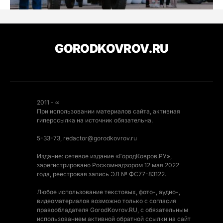
GORODKOVROV.RU
2011 - ∞
При использовании материалов сайта, активная
гиперссылка на источник обязательна.
5-33-73, redactor@gorodkovrov.ru
Издание: сетевое издание «ГородКовров.РУ»,
зарегистрировано Роскомнадзором 12 мая 2022
года, реестровая запись ЭЛ № ФС77-83122.
Любое использование текстовых, фото-, аудио-,
видеоматериалов возможно только с согласия
правообладателя GorodKovrov.RU, с обязательным
использованием активной обратной ссылки на сайт