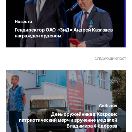
Новости
Гендиректор ОАО «ЗиД» Андрей Казазаев
награждён орденом
СЛЕДУЮЩИЙ ПОСТ
События
День оружейника в Коврове:
патриотический мерч и вручение медалей
Владимира Фёдорова