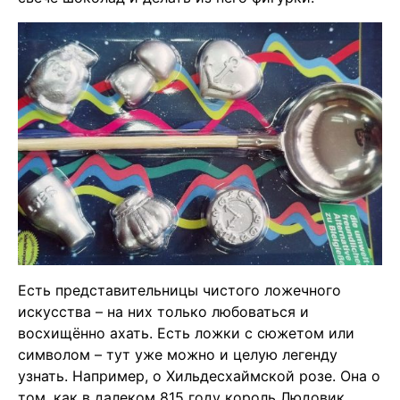
Есть представительницы чистого ложечного
искусства – на них только любоваться и
восхищённо ахать. Есть ложки с сюжетом или
символом – тут уже можно и целую легенду
узнать. Например, о Хильдесхаймской розе. Она о
том, как в далеком 815 году король Людовик