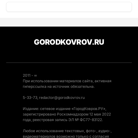
GORODKOVROV.RU
2011 - ∞
При использовании материалов сайта, активная
гиперссылка на источник обязательна.
5-33-73, redactor@gorodkovrov.ru
Издание: сетевое издание «ГородКовров.РУ»,
зарегистрировано Роскомнадзором 12 мая 2022
года, реестровая запись ЭЛ № ФС77-83122.
Любое использование текстовых, фото-, аудио-,
видеоматериалов возможно только с согласия