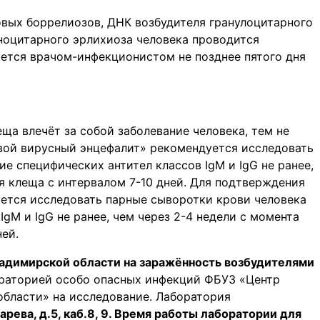
вых боррелиозов, ДНК возбудителя гранулоцитарного
ноцитарного эрлихиоза человека проводится
ается врачом-инфекционистом не позднее пятого дня
ща влечёт за собой заболевание человека, тем не
евой вирусный энцефалит» рекомендуется исследовать
е специфических антител классов IgM и IgG не ранее,
я клеща с интервалом 7-10 дней. Для подтверждения
ется исследовать парные сыворотки крови человека
IgM и IgG не ранее, чем через 2-4 недели с момента
ей.
адимирской области на заражённость возбудителями
раторией особо опасных инфекций ФБУЗ «Центр
области» на исследование. Лаборатория
карева, д.5, каб.8, 9. Время работы лаборатории для