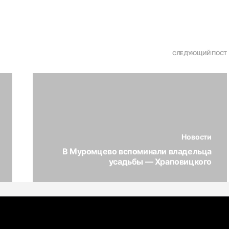
СЛЕДУЮЩИЙ ПОСТ
Новости
В Муромцево вспоминали владельца
усадьбы — Храповицкого