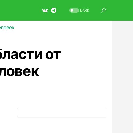
DARK
еловек
ласти от
еловек