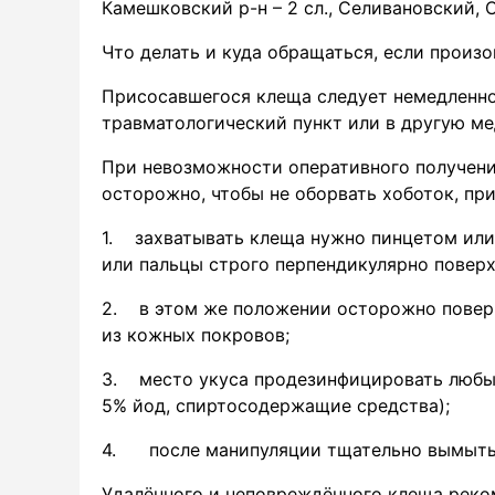
Камешковский р-н – 2 сл., Селивановский, С
Что делать и куда обращаться, если произ
Присосавшегося клеща следует немедленно 
травматологический пункт или в другую м
При невозможности оперативного получени
осторожно, чтобы не оборвать хоботок, п
1. захватывать клеща нужно пинцетом или
или пальцы строго перпендикулярно поверх
2. в этом же положении осторожно поверну
из кожных покровов;
3. место укуса продезинфицировать любым
5% йод, спиртосодержащие средства);
4. после манипуляции тщательно вымыть
Удалённого и неповреждённого клеща реко