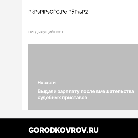
РќРѕРІРѕСЃС‚Рё РЎРњР2
ПРЕДЫДУЩИЙ ПОСТ
Новости
Выдали зарплату после вмешательства
судебных приставов
GORODKOVROV.RU