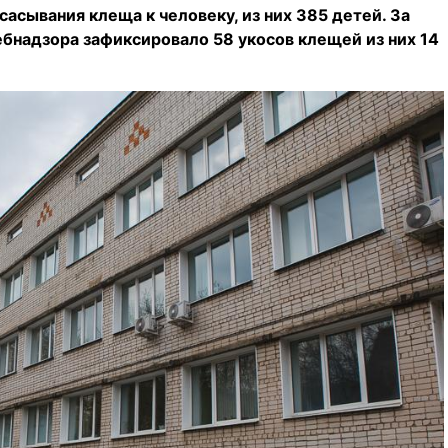
сасывания клеща к человеку, из них 385 детей. За
надзора зафиксировало 58 укосов клещей из них 14