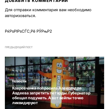
ДОБАВИТЬ КОММЕНТАРИЙ
Для отправки комментария вам необходимо
авторизоваться
.
РќРѕРІРѕСЃС‚Рё РЎРњР2
ПРЕДЫДУЩИЙ ПОСТ
Новости
Ковровчанка попросила Александра
Авдеева запретить петарды. Губернатор
обещал подумать. А вот вейпы точно
ликвидируют