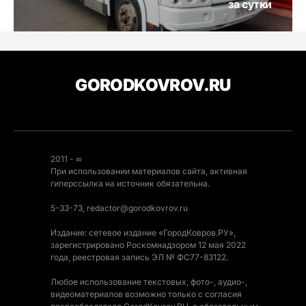
за сутки
GORODKOVROV.RU
2011 - ∞
При использовании материалов сайта, активная
гиперссылка на источник обязательна.
5-33-73, redactor@gorodkovrov.ru
Издание: сетевое издание «ГородКовров.РУ»,
зарегистрировано Роскомнадзором 12 мая 2022
года, реестровая запись ЭЛ № ФС77-83122.
Любое использование текстовых, фото-, аудио-,
видеоматериалов возможно только с согласия