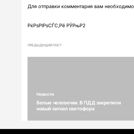
Для отправки комментария вам необходим
РќРѕРІРѕСЃС‚Рё РЎРњР2
ПРЕДЫДУЩИЙ ПОСТ
Новости
Белые человечки. В ПДД закрепили
новый сигнал светофора