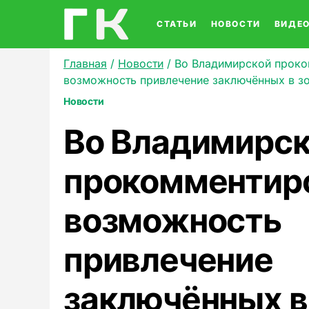
СТАТЬИ
НОВОСТИ
ВИДЕ
Главная
/
Новости
/
Во Владимирской прок
возможность привлечение заключённых в з
Новости
Во Владимирс
прокомментир
возможность
привлечение
заключённых в