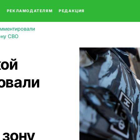
О
РЕКЛАМОДАТЕЛЯМ
РЕДАКЦИЯ
омментировали
ону СВО
кой
овали
 зону