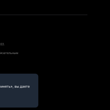
22.
обязательным
инять», вы даете