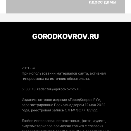
адрес дамы
GORODKOVROV.RU
2011 - ∞
При использовании материалов сайта, активная
гиперссылка на источник обязательна.
5-33-73, redactor@gorodkovrov.ru
Издание: сетевое издание «ГородКовров.РУ»,
зарегистрировано Роскомнадзором 12 мая 2022
года, реестровая запись ЭЛ № ФС77-83122.
Любое использование текстовых, фото-, аудио-,
видеоматериалов возможно только с согласия