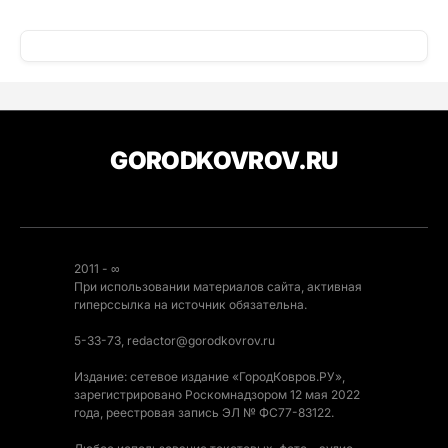
GORODKOVROV.RU
2011 - ∞
При использовании материалов сайта, активная
гиперссылка на источник обязательна.
5-33-73, redactor@gorodkovrov.ru
Издание: сетевое издание «ГородКовров.РУ»,
зарегистрировано Роскомнадзором 12 мая 2022
года, реестровая запись ЭЛ № ФС77-83122.