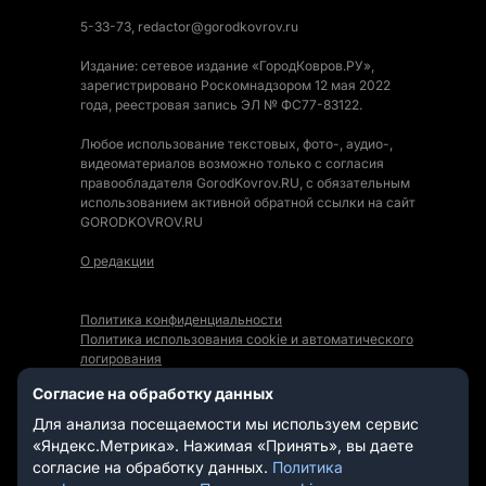
5-33-73, redactor@gorodkovrov.ru
Издание: сетевое издание «ГородКовров.РУ»,
зарегистрировано Роскомнадзором 12 мая 2022
года, реестровая запись ЭЛ № ФС77-83122.
Любое использование текстовых, фото-, аудио-,
видеоматериалов возможно только с согласия
правообладателя GorodKovrov.RU, с обязательным
использованием активной обратной ссылки на сайт
GORODKOVROV.RU
О редакции
Политика конфиденциальности
Политика использования cookie и автоматического
логирования
Правила использования Контента
Согласие на обработку данных
Мы в социальных сетях:
Для анализа посещаемости мы используем сервис
«Яндекс.Метрика». Нажимая «Принять», вы даете
согласие на обработку данных.
Политика