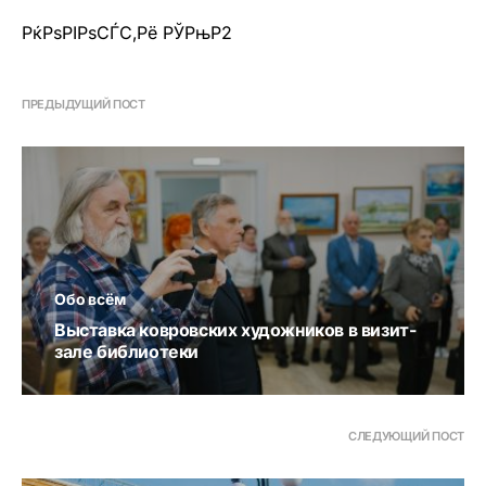
РќРѕРІРѕСЃС‚Рё РЎРњР2
ПРЕДЫДУЩИЙ ПОСТ
Обо всём
Выставка ковровских художников в визит-
зале библиотеки
СЛЕДУЮЩИЙ ПОСТ