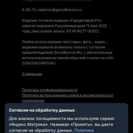
5-33-73, redactor@gorodkovrov.ru
Издание: сетевое издание «ГородКовров.РУ»,
зарегистрировано Роскомнадзором 12 мая 2022
года, реестровая запись ЭЛ № ФС77-83122.
Любое использование текстовых, фото-, аудио-,
видеоматериалов возможно только с согласия
правообладателя GorodKovrov.RU, с обязательным
использованием активной обратной ссылки на сайт
GORODKOVROV.RU
О редакции
Политика конфиденциальности
Политика использования cookie и автоматического
логирования
Правила использования Контента
Согласие на обработку данных
Мы в социальных сетях:
Для анализа посещаемости мы используем сервис
«Яндекс.Метрика». Нажимая «Принять», вы даете
согласие на обработку данных.
Политика