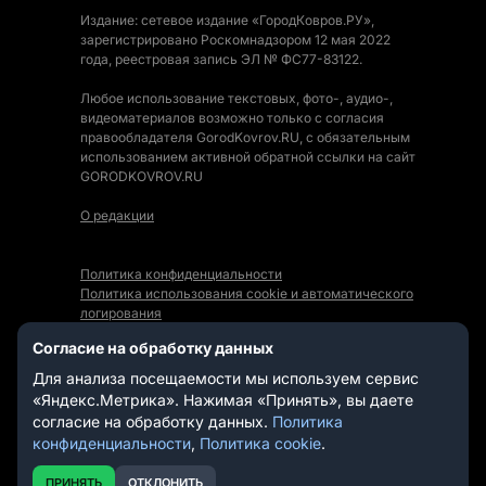
Издание: сетевое издание «ГородКовров.РУ»,
зарегистрировано Роскомнадзором 12 мая 2022
года, реестровая запись ЭЛ № ФС77-83122.
Любое использование текстовых, фото-, аудио-,
видеоматериалов возможно только с согласия
правообладателя GorodKovrov.RU, с обязательным
использованием активной обратной ссылки на сайт
GORODKOVROV.RU
О редакции
Политика конфиденциальности
Политика использования cookie и автоматического
логирования
Правила использования Контента
Согласие на обработку данных
Мы в социальных сетях:
Для анализа посещаемости мы используем сервис
«Яндекс.Метрика». Нажимая «Принять», вы даете
согласие на обработку данных.
Политика
конфиденциальности
,
Политика cookie
.
СТАТЬИ
НОВОСТИ
ПРИНЯТЬ
ОТКЛОНИТЬ