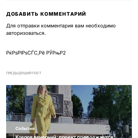
ДОБАВИТЬ КОММЕНТАРИЙ
Для отправки комментария вам необходимо
авторизоваться
.
РќРѕРІРѕСЃС‚Рё РЎРњР2
ПРЕДЫДУЩИЙ ПОСТ
События
Ковров вечерний: проект продолжается.