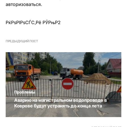
авторизоваться
.
РќРѕРІРѕСЃС‚Рё РЎРњР2
ПРЕДЫДУЩИЙ ПОСТ
Проблемы
Аварию на магистральном водопроводе в
Коврове будут устранять до конца лета