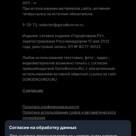
2011 - ∞
При использовании материалов сайта, активная
гиперссылка на источник обязательна.
5-33-73, redactor@gorodkovrov.ru
Издание: сетевое издание «ГородКовров.РУ»,
зарегистрировано Роскомнадзором 12 мая 2022
года, реестровая запись ЭЛ № ФС77-83122.
Любое использование текстовых, фото-, аудио-,
видеоматериалов возможно только с согласия
правообладателя GorodKovrov.RU, с обязательным
использованием активной обратной ссылки на сайт
GORODKOVROV.RU
О редакции
Политика конфиденциальности
Политика использования cookie и автоматического
логирования
Правила использования Контента
Согласие на обработку данных
Мы в социальных сетях:
Для анализа посещаемости мы используем сервис