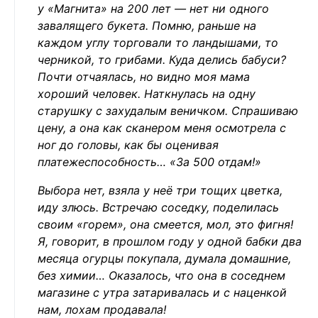
у «Магнита» на 200 лет — нет ни одного
завалящего букета. Помню, раньше на
каждом углу торговали то ландышами, то
черникой, то грибами. Куда делись бабуси?
Почти отчаялась, но видно моя мама
хороший человек. Наткнулась на одну
старушку с захудалым веничком. Спрашиваю
цену, а она как сканером меня осмотрела с
ног до головы, как бы оценивая
платежеспособность… «За 500 отдам!»
Выбора нет, взяла у неё три тощих цветка,
иду злюсь. Встречаю соседку, поделилась
своим «горем», она смеется, мол, это фигня!
Я, говорит, в прошлом году у одной бабки два
месяца огурцы покупала, думала домашние,
без химии… Оказалось, что она в соседнем
магазине с утра затаривалась и с наценкой
нам, лохам продавала!