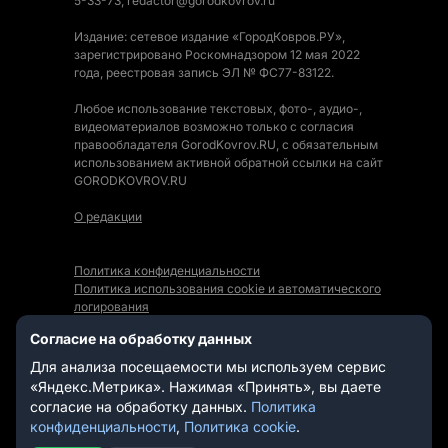
5-33-73, redactor@gorodkovrov.ru
Издание: сетевое издание «ГородКовров.РУ»,
зарегистрировано Роскомнадзором 12 мая 2022
года, реестровая запись ЭЛ № ФС77-83122.
Любое использование текстовых, фото-, аудио-,
видеоматериалов возможно только с согласия
правообладателя GorodKovrov.RU, с обязательным
использованием активной обратной ссылки на сайт
GORODKOVROV.RU
О редакции
Политика конфиденциальности
Политика использования cookie и автоматического
логирования
Правила использования Контента
Согласие на обработку данных
Мы в социальных сетях:
Для анализа посещаемости мы используем сервис
«Яндекс.Метрика». Нажимая «Принять», вы даете
согласие на обработку данных.
Политика
конфиденциальности
,
Политика cookie
.
СТАТЬИ