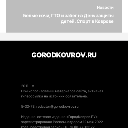
Новости
Белые ночи, ГТО и забег на День защиты
детей. Спорт в Коврове
GORODKOVROV.RU
2011 - ∞
При использовании материалов сайта, активная
гиперссылка на источник обязательна.
5-33-73, redactor@gorodkovrov.ru
Издание: сетевое издание «ГородКовров.РУ»,
зарегистрировано Роскомнадзором 12 мая 2022
года, реестровая запись ЭЛ № ФС77-83122.