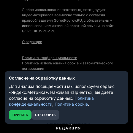
Любое использование текстовых, фото-, аудио-,
видеоматериалов возможно только с согласия
правообладателя GorodKovrov.RU, с обязательным
использованием активной обратной ссылки на сайт
GORODKOVROV.RU
О редакции
Политика конфиденциальности
Политика использования cookie и автоматического
логирования
Правила использования Контента
Согласие на обработку данных
Мы в социальных сетях:
Для анализа посещаемости мы используем сервис
«Яндекс.Метрика». Нажимая «Принять», вы даете
согласие на обработку данных.
Политика
конфиденциальности
,
Политика cookie
.
СТАТЬИ
НОВОСТИ
ПРИНЯТЬ
ОТКЛОНИТЬ
ВИДЕО
РЕКЛАМОДАТЕЛЯМ
РЕДАКЦИЯ