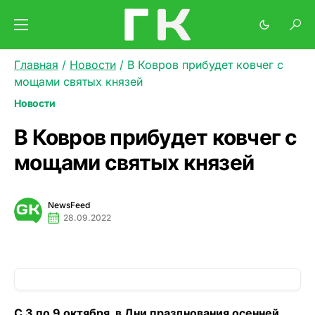
Главная
/
Новости
/
В Ковров прибудет ковчег с
мощами святых князей
Новости
В Ковров прибудет ковчег с
мощами святых князей
NewsFeed
28.09.2022
С 3 по 9 октября, в Дни празднования осенней