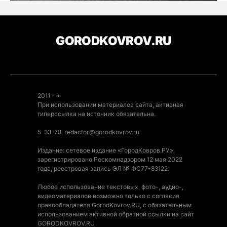
GORODKOVROV.RU
2011 - ∞
При использовании материалов сайта, активная
гиперссылка на источник обязательна.
5-33-73, redactor@gorodkovrov.ru
Издание: сетевое издание «ГородКовров.РУ»,
зарегистрировано Роскомнадзором 12 мая 2022
года, реестровая запись ЭЛ № ФС77-83122.
Любое использование текстовых, фото-, аудио-,
видеоматериалов возможно только с согласия
правообладателя GorodKovrov.RU, с обязательным
использованием активной обратной ссылки на сайт
GORODKOVROV.RU