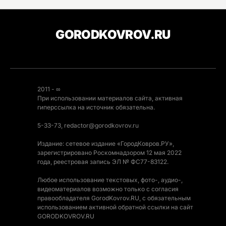
GORODKOVROV.RU
2011 - ∞
При использовании материалов сайта, активная
гиперссылка на источник обязательна.
5-33-73, redactor@gorodkovrov.ru
Издание: сетевое издание «ГородКовров.РУ»,
зарегистрировано Роскомнадзором 12 мая 2022
года, реестровая запись ЭЛ № ФС77-83122.
Любое использование текстовых, фото-, аудио-,
видеоматериалов возможно только с согласия
правообладателя GorodKovrov.RU, с обязательным
использованием активной обратной ссылки на сайт
GORODKOVROV.RU