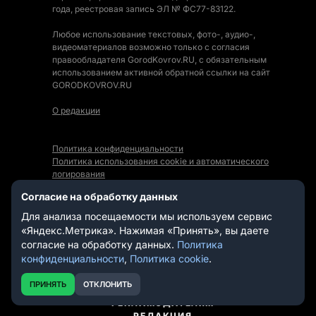
года, реестровая запись ЭЛ № ФС77-83122.
Любое использование текстовых, фото-, аудио-,
видеоматериалов возможно только с согласия
правообладателя GorodKovrov.RU, с обязательным
использованием активной обратной ссылки на сайт
GORODKOVROV.RU
О редакции
Политика конфиденциальности
Политика использования cookie и автоматического
логирования
Правила использования Контента
Согласие на обработку данных
Мы в социальных сетях:
Для анализа посещаемости мы используем сервис
«Яндекс.Метрика». Нажимая «Принять», вы даете
согласие на обработку данных.
Политика
конфиденциальности
,
Политика cookie
.
СТАТЬИ
НОВОСТИ
ПРИНЯТЬ
ОТКЛОНИТЬ
ВИДЕО
РЕКЛАМОДАТЕЛЯМ
РЕДАКЦИЯ