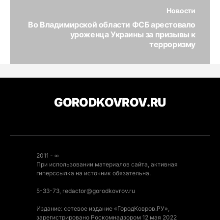
Новости
Во Владимирской области ФСБ арестовало
уроженца Украины за призывы к
терроризму
GORODKOVROV.RU
2011 - ∞
При использовании материалов сайта, активная
гиперссылка на источник обязательна.
5-33-73, redactor@gorodkovrov.ru
Издание: сетевое издание «ГородКовров.РУ»,
зарегистрировано Роскомнадзором 12 мая 2022