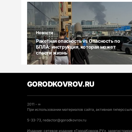
Новости
Ракетная опасность vs Опасность по
БПЛА: инструкция, которая может
спасти жизнь
GORODKOVROV.RU
2011 - ∞
При использовании материалов сайта, активная гиперссылк
5-33-73, redactor@gorodkovrov.ru
Издание: сетевое издание «ГородКовров.РУ», зарегистрир