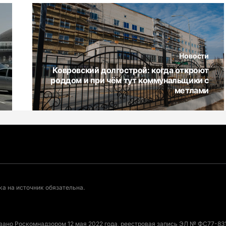
Новости
Ковровский долгострой: когда откроют
роддом и при чём тут коммунальщики с
метлами
а на источник обязательна.
овано Роскомнадзором 12 мая 2022 года, реестровая запись ЭЛ № ФС77-831