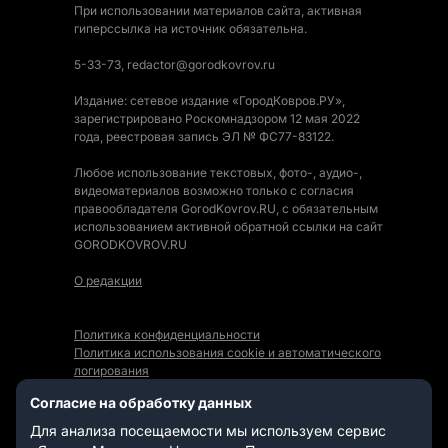
При использовании материалов сайта, активная
гиперссылка на источник обязательна.
5-33-73, redactor@gorodkovrov.ru
Издание: сетевое издание «ГородКовров.РУ»,
зарегистрировано Роскомнадзором 12 мая 2022
года, реестровая запись ЭЛ № ФС77-83122.
Любое использование текстовых, фото-, аудио-,
видеоматериалов возможно только с согласия
правообладателя GorodKovrov.RU, с обязательным
использованием активной обратной ссылки на сайт
GORODKOVROV.RU
О редакции
Политика конфиденциальности
Политика использования cookie и автоматического
логирования
Правила использования Контента
Согласие на обработку данных
Мы в социальных сетях:
Для анализа посещаемости мы используем сервис